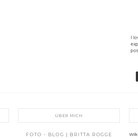
I l
exp
pos
b
b
b
b
b
ÜBER MICH
FOTO - BLOG | BRITTA ROGGE
Wil