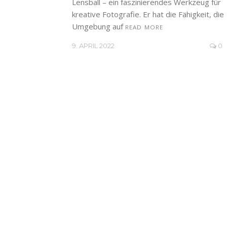
Lensball – ein faszinierendes Werkzeug für
kreative Fotografie. Er hat die Fähigkeit, die
Umgebung auf
READ MORE
9. APRIL 2022
0